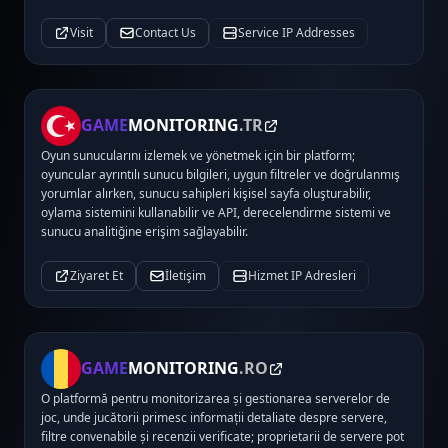
Visit
Contact Us
Service IP Addresses
GAME
MONITORING
.TR
Oyun sunucularını izlemek ve yönetmek için bir platform;
oyuncular ayrıntılı sunucu bilgileri, uygun filtreler ve doğrulanmış
yorumlar alırken, sunucu sahipleri kişisel sayfa oluşturabilir,
oylama sistemini kullanabilir ve API, derecelendirme sistemi ve
sunucu analitiğine erişim sağlayabilir.
Ziyaret Et
İletişim
Hizmet IP Adresleri
GAME
MONITORING
.RO
O platformă pentru monitorizarea și gestionarea serverelor de
joc, unde jucătorii primesc informații detaliate despre servere,
filtre convenabile și recenzii verificate; proprietarii de servere pot