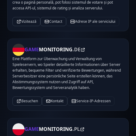
crea o pagină personală, pot folosi sistemul de votare și pot
accesa API-ul, sistemul de rating și analiza serverului.
Vizitează
Contact
Adrese IP ale serviciului
GAME
MONITORING
.DE
Eine Plattform zur Überwachung und Verwaltung von
Spieleservern, wo Spieler detaillierte Informationen über Server
erhalten, bequeme Filter und verifizierte Bewertungen, während
Serverbesitzer eine persönliche Seite erstellen können, das
Abstimmungssystem nutzen und Zugriff auf API,
Bewertungssystem und Serveranalytik haben.
Besuchen
Kontakt
Service-IP-Adressen
GAME
MONITORING
.PL