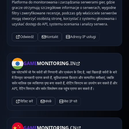
Platforma do monitorowania i zarządzania serwerami gier, gdzie
gracze otrzymują szczegółowe informacje o serwerach, wygodne
filtry i zweryfikowane recenzje, podczas gdy właściciele serwerów
mogą stworzyć osobistą stronę, korzystać z systemu głosowania i
uzyskać dostęp do API, systemu oceniania i analizy serwera.
Odwiedź
Kontakt
Adresy IP usługi
GAME
MONITORING
.IN
एक प्लेटफॉर्म जो गेम सर्वरों की निगरानी और प्रबंधन के लिए है, जहां खिलाड़ी सर्वरों के बारे
में विस्तृत जानकारी प्राप्त करते हैं, सुविधाजनक फ़िल्टर और सत्यापित समीक्षाएं, जबकि
सर्वर मालिक एक व्यक्तिगत पृष्ठ बना सकते हैं, वोटिंग सिस्टम का उपयोग कर सकते हैं और
API, रेटिंग सिस्टम और सर्वर विश्लेषण तक पहुंच प्राप्त कर सकते हैं।
विज़िट करें
संपर्क
सेवा IP पते
GAME
MONITORING
.CN