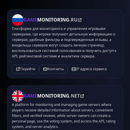
GAME
MONITORING
.RU
Платформа для мониторинга и управления игровыми
серверами, где игроки получают детальную информацию о
серверах, удобные фильтры и подтвержденные отзывы, а
владельцы серверов могут создать личную страницу,
воспользоваться системой голосования и получить доступ к
API, рейтинговой системе и аналитике сервера.
Перейти
Контакты
IP адреса сервиса
GAME
MONITORING
.NET
A platform for monitoring and managing game servers where
players receive detailed information about servers, convenient
filters, and verified reviews, while server owners can create a
personal page, use the voting system, and access the API, rating
system, and server analytics.