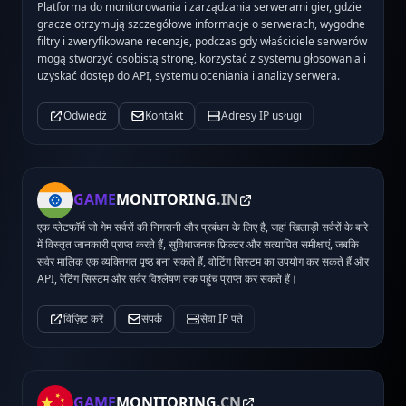
Platforma do monitorowania i zarządzania serwerami gier, gdzie
gracze otrzymują szczegółowe informacje o serwerach, wygodne
filtry i zweryfikowane recenzje, podczas gdy właściciele serwerów
mogą stworzyć osobistą stronę, korzystać z systemu głosowania i
uzyskać dostęp do API, systemu oceniania i analizy serwera.
Odwiedź
Kontakt
Adresy IP usługi
GAME
MONITORING
.IN
एक प्लेटफॉर्म जो गेम सर्वरों की निगरानी और प्रबंधन के लिए है, जहां खिलाड़ी सर्वरों के बारे
में विस्तृत जानकारी प्राप्त करते हैं, सुविधाजनक फ़िल्टर और सत्यापित समीक्षाएं, जबकि
सर्वर मालिक एक व्यक्तिगत पृष्ठ बना सकते हैं, वोटिंग सिस्टम का उपयोग कर सकते हैं और
API, रेटिंग सिस्टम और सर्वर विश्लेषण तक पहुंच प्राप्त कर सकते हैं।
विज़िट करें
संपर्क
सेवा IP पते
GAME
MONITORING
.CN