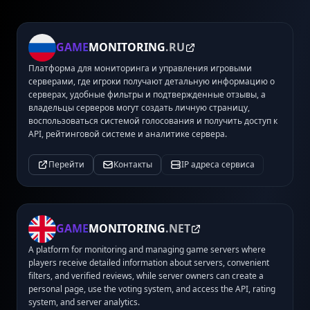
GAME
MONITORING
.RU
Платформа для мониторинга и управления игровыми
серверами, где игроки получают детальную информацию о
серверах, удобные фильтры и подтвержденные отзывы, а
владельцы серверов могут создать личную страницу,
воспользоваться системой голосования и получить доступ к
API, рейтинговой системе и аналитике сервера.
Перейти
Контакты
IP адреса сервиса
GAME
MONITORING
.NET
A platform for monitoring and managing game servers where
players receive detailed information about servers, convenient
filters, and verified reviews, while server owners can create a
personal page, use the voting system, and access the API, rating
system, and server analytics.