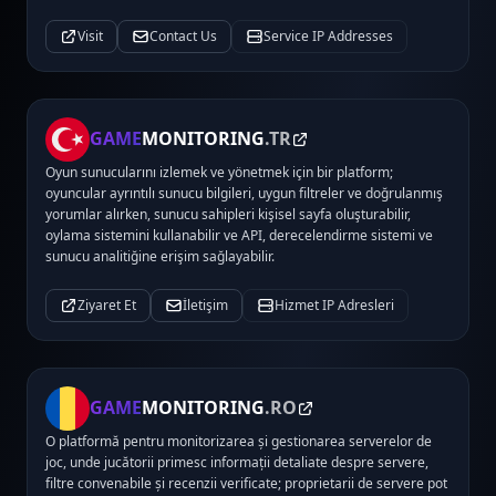
Visit
Contact Us
Service IP Addresses
GAME
MONITORING
.TR
Oyun sunucularını izlemek ve yönetmek için bir platform;
oyuncular ayrıntılı sunucu bilgileri, uygun filtreler ve doğrulanmış
yorumlar alırken, sunucu sahipleri kişisel sayfa oluşturabilir,
oylama sistemini kullanabilir ve API, derecelendirme sistemi ve
sunucu analitiğine erişim sağlayabilir.
Ziyaret Et
İletişim
Hizmet IP Adresleri
GAME
MONITORING
.RO
O platformă pentru monitorizarea și gestionarea serverelor de
joc, unde jucătorii primesc informații detaliate despre servere,
filtre convenabile și recenzii verificate; proprietarii de servere pot