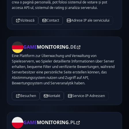
crea o pagină personală, pot folosi sistemul de votare și pot
accesa API-ul, sistemul de rating și analiza serverului.
Vizitează
Contact
Adrese IP ale serviciului
GAME
MONITORING
.DE
Eine Plattform zur Überwachung und Verwaltung von
Spieleservern, wo Spieler detaillierte Informationen über Server
erhalten, bequeme Filter und verifizierte Bewertungen, während
Serverbesitzer eine persönliche Seite erstellen können, das
Abstimmungssystem nutzen und Zugriff auf API,
Bewertungssystem und Serveranalytik haben.
Besuchen
Kontakt
Service-IP-Adressen
GAME
MONITORING
.PL