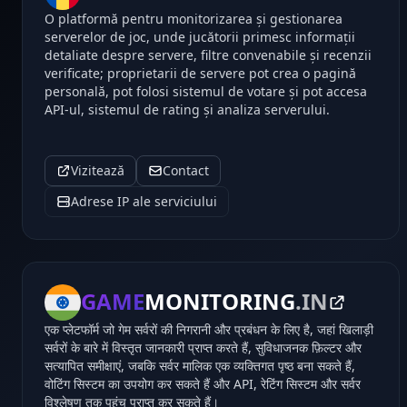
O platformă pentru monitorizarea și gestionarea
serverelor de joc, unde jucătorii primesc informații
detaliate despre servere, filtre convenabile și recenzii
verificate; proprietarii de servere pot crea o pagină
personală, pot folosi sistemul de votare și pot accesa
API-ul, sistemul de rating și analiza serverului.
Vizitează
Contact
Adrese IP ale serviciului
GAME
MONITORING
.IN
एक प्लेटफॉर्म जो गेम सर्वरों की निगरानी और प्रबंधन के लिए है, जहां खिलाड़ी
सर्वरों के बारे में विस्तृत जानकारी प्राप्त करते हैं, सुविधाजनक फ़िल्टर और
सत्यापित समीक्षाएं, जबकि सर्वर मालिक एक व्यक्तिगत पृष्ठ बना सकते हैं,
वोटिंग सिस्टम का उपयोग कर सकते हैं और API, रेटिंग सिस्टम और सर्वर
विश्लेषण तक पहुंच प्राप्त कर सकते हैं।