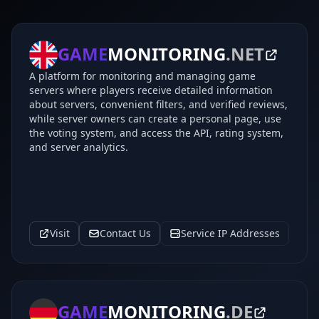
GAME
MONITORING
.NET
A platform for monitoring and managing game
servers where players receive detailed information
about servers, convenient filters, and verified reviews,
while server owners can create a personal page, use
the voting system, and access the API, rating system,
and server analytics.
Visit
Contact Us
Service IP Addresses
GAME
MONITORING
.DE