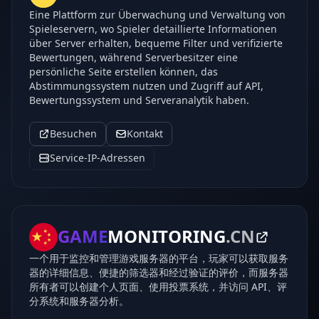
Eine Plattform zur Überwachung und Verwaltung von
Spieleservern, wo Spieler detaillierte Informationen
über Server erhalten, bequeme Filter und verifizierte
Bewertungen, während Serverbesitzer eine
persönliche Seite erstellen können, das
Abstimmungssystem nutzen und Zugriff auf API,
Bewertungssystem und Serveranalytik haben.
Besuchen
Kontakt
Service-IP-Adressen
GAME
MONITORING
.CN
一个用于监控和管理游戏服务器的平台，玩家可以获取服务
器的详细信息、便捷的筛选器和经过验证的评价，而服务器
所有者可以创建个人页面、使用投票系统，并访问 API、评
分系统和服务器分析。