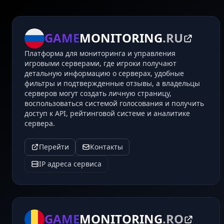
GAME
MONITORING
.RU
Платформа для мониторинга и управления
игровыми серверами, где игроки получают
детальную информацию о серверах, удобные
фильтры и подтвержденные отзывы, а владельцы
серверов могут создать личную страницу,
воспользоваться системой голосования и получить
доступ к API, рейтинговой системе и аналитике
сервера.
Перейти
Контакты
IP адреса сервиса
GAME
MONITORING
.RO