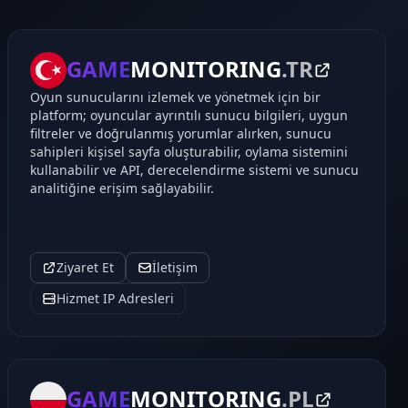
GAME
MONITORING
.TR
Oyun sunucularını izlemek ve yönetmek için bir
platform; oyuncular ayrıntılı sunucu bilgileri, uygun
filtreler ve doğrulanmış yorumlar alırken, sunucu
sahipleri kişisel sayfa oluşturabilir, oylama sistemini
kullanabilir ve API, derecelendirme sistemi ve sunucu
analitiğine erişim sağlayabilir.
Ziyaret Et
İletişim
Hizmet IP Adresleri
GAME
MONITORING
.PL