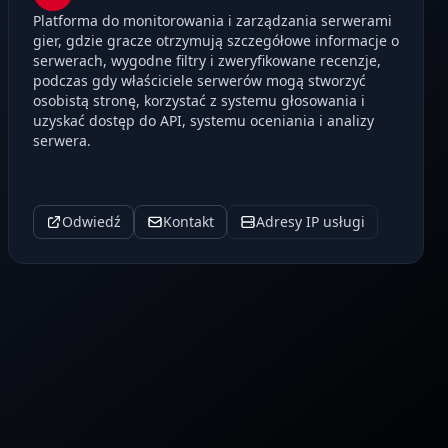
Platforma do monitorowania i zarządzania serwerami
gier, gdzie gracze otrzymują szczegółowe informacje o
serwerach, wygodne filtry i zweryfikowane recenzje,
podczas gdy właściciele serwerów mogą stworzyć
osobistą stronę, korzystać z systemu głosowania i
uzyskać dostęp do API, systemu oceniania i analizy
serwera.
Odwiedź
Kontakt
Adresy IP usługi