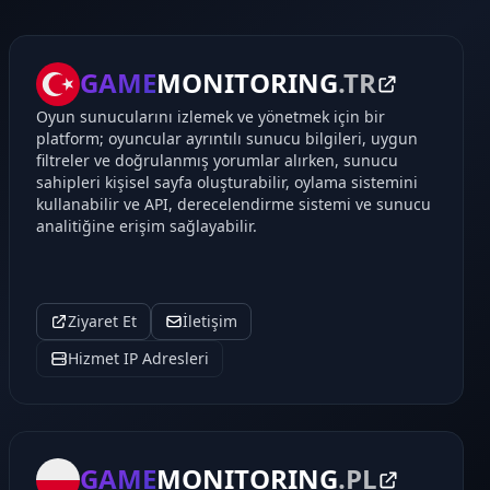
GAME
MONITORING
.TR
Oyun sunucularını izlemek ve yönetmek için bir
platform; oyuncular ayrıntılı sunucu bilgileri, uygun
filtreler ve doğrulanmış yorumlar alırken, sunucu
sahipleri kişisel sayfa oluşturabilir, oylama sistemini
kullanabilir ve API, derecelendirme sistemi ve sunucu
analitiğine erişim sağlayabilir.
Ziyaret Et
İletişim
Hizmet IP Adresleri
GAME
MONITORING
.PL