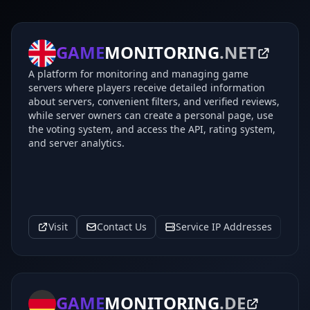
GAME
MONITORING
.NET
A platform for monitoring and managing game
servers where players receive detailed information
about servers, convenient filters, and verified reviews,
while server owners can create a personal page, use
the voting system, and access the API, rating system,
and server analytics.
Visit
Contact Us
Service IP Addresses
GAME
MONITORING
.DE