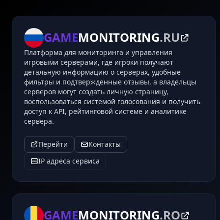
GAME
MONITORING
.RU
Платформа для мониторинга и управления
игровыми серверами, где игроки получают
детальную информацию о серверах, удобные
фильтры и подтвержденные отзывы, а владельцы
серверов могут создать личную страницу,
воспользоваться системой голосования и получить
доступ к API, рейтинговой системе и аналитике
сервера.
Перейти
Контакты
IP адреса сервиса
GAME
MONITORING
.RO