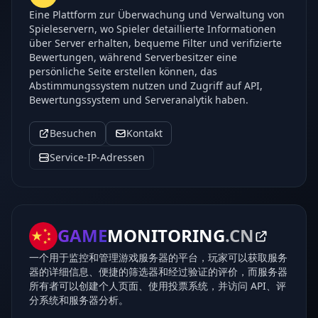
Eine Plattform zur Überwachung und Verwaltung von
Spieleservern, wo Spieler detaillierte Informationen
über Server erhalten, bequeme Filter und verifizierte
Bewertungen, während Serverbesitzer eine
persönliche Seite erstellen können, das
Abstimmungssystem nutzen und Zugriff auf API,
Bewertungssystem und Serveranalytik haben.
Besuchen
Kontakt
Service-IP-Adressen
GAME
MONITORING
.CN
一个用于监控和管理游戏服务器的平台，玩家可以获取服务
器的详细信息、便捷的筛选器和经过验证的评价，而服务器
所有者可以创建个人页面、使用投票系统，并访问 API、评
分系统和服务器分析。