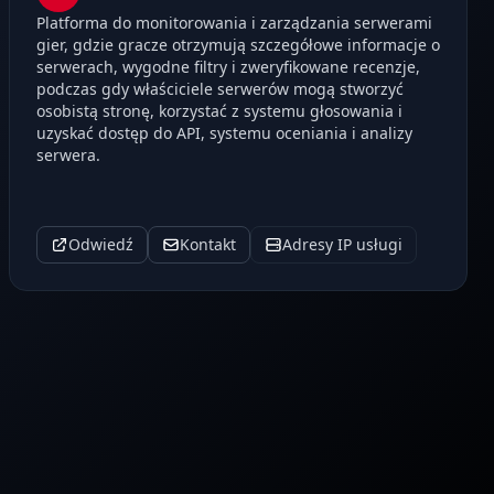
Platforma do monitorowania i zarządzania serwerami
gier, gdzie gracze otrzymują szczegółowe informacje o
serwerach, wygodne filtry i zweryfikowane recenzje,
podczas gdy właściciele serwerów mogą stworzyć
osobistą stronę, korzystać z systemu głosowania i
uzyskać dostęp do API, systemu oceniania i analizy
serwera.
Odwiedź
Kontakt
Adresy IP usługi