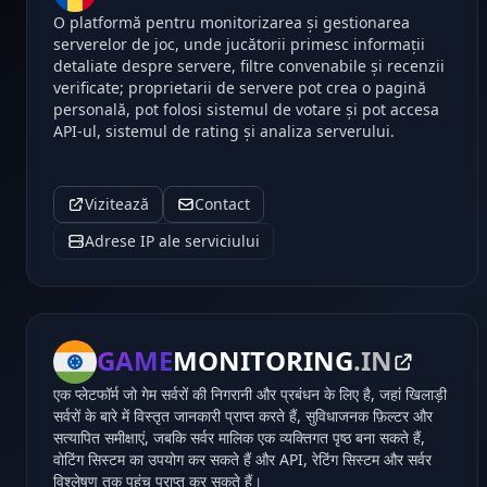
O platformă pentru monitorizarea și gestionarea
serverelor de joc, unde jucătorii primesc informații
detaliate despre servere, filtre convenabile și recenzii
verificate; proprietarii de servere pot crea o pagină
personală, pot folosi sistemul de votare și pot accesa
API-ul, sistemul de rating și analiza serverului.
Vizitează
Contact
Adrese IP ale serviciului
GAME
MONITORING
.IN
एक प्लेटफॉर्म जो गेम सर्वरों की निगरानी और प्रबंधन के लिए है, जहां खिलाड़ी
सर्वरों के बारे में विस्तृत जानकारी प्राप्त करते हैं, सुविधाजनक फ़िल्टर और
सत्यापित समीक्षाएं, जबकि सर्वर मालिक एक व्यक्तिगत पृष्ठ बना सकते हैं,
वोटिंग सिस्टम का उपयोग कर सकते हैं और API, रेटिंग सिस्टम और सर्वर
विश्लेषण तक पहुंच प्राप्त कर सकते हैं।