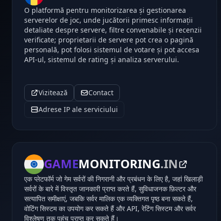
O platformă pentru monitorizarea și gestionarea
serverelor de joc, unde jucătorii primesc informații
detaliate despre servere, filtre convenabile și recenzii
verificate; proprietarii de servere pot crea o pagină
personală, pot folosi sistemul de votare și pot accesa
API-ul, sistemul de rating și analiza serverului.
Vizitează
Contact
Adrese IP ale serviciului
GAME
MONITORING
.IN
एक प्लेटफॉर्म जो गेम सर्वरों की निगरानी और प्रबंधन के लिए है, जहां खिलाड़ी
सर्वरों के बारे में विस्तृत जानकारी प्राप्त करते हैं, सुविधाजनक फ़िल्टर और
सत्यापित समीक्षाएं, जबकि सर्वर मालिक एक व्यक्तिगत पृष्ठ बना सकते हैं,
वोटिंग सिस्टम का उपयोग कर सकते हैं और API, रेटिंग सिस्टम और सर्वर
विश्लेषण तक पहुंच प्राप्त कर सकते हैं।