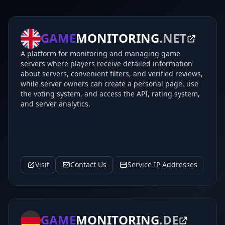
GAME
MONITORING
.NET
A platform for monitoring and managing game
servers where players receive detailed information
about servers, convenient filters, and verified reviews,
while server owners can create a personal page, use
the voting system, and access the API, rating system,
and server analytics.
Visit
Contact Us
Service IP Addresses
GAME
MONITORING
.DE