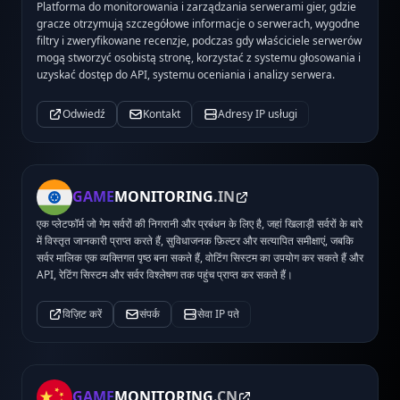
Platforma do monitorowania i zarządzania serwerami gier, gdzie
gracze otrzymują szczegółowe informacje o serwerach, wygodne
filtry i zweryfikowane recenzje, podczas gdy właściciele serwerów
mogą stworzyć osobistą stronę, korzystać z systemu głosowania i
uzyskać dostęp do API, systemu oceniania i analizy serwera.
Odwiedź
Kontakt
Adresy IP usługi
GAME
MONITORING
.IN
एक प्लेटफॉर्म जो गेम सर्वरों की निगरानी और प्रबंधन के लिए है, जहां खिलाड़ी सर्वरों के बारे
में विस्तृत जानकारी प्राप्त करते हैं, सुविधाजनक फ़िल्टर और सत्यापित समीक्षाएं, जबकि
सर्वर मालिक एक व्यक्तिगत पृष्ठ बना सकते हैं, वोटिंग सिस्टम का उपयोग कर सकते हैं और
API, रेटिंग सिस्टम और सर्वर विश्लेषण तक पहुंच प्राप्त कर सकते हैं।
विज़िट करें
संपर्क
सेवा IP पते
GAME
MONITORING
.CN