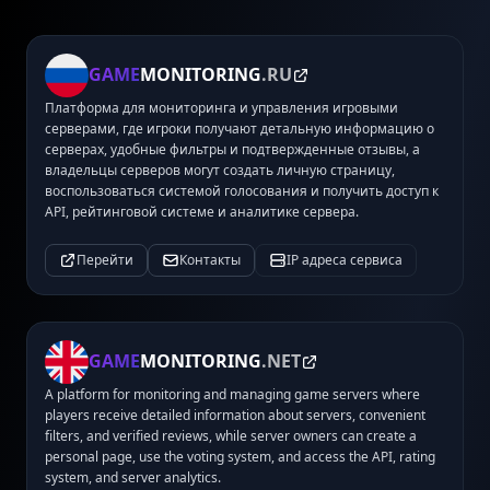
GAME
MONITORING
.RU
Платформа для мониторинга и управления игровыми
серверами, где игроки получают детальную информацию о
серверах, удобные фильтры и подтвержденные отзывы, а
владельцы серверов могут создать личную страницу,
воспользоваться системой голосования и получить доступ к
API, рейтинговой системе и аналитике сервера.
Перейти
Контакты
IP адреса сервиса
GAME
MONITORING
.NET
A platform for monitoring and managing game servers where
players receive detailed information about servers, convenient
filters, and verified reviews, while server owners can create a
personal page, use the voting system, and access the API, rating
system, and server analytics.