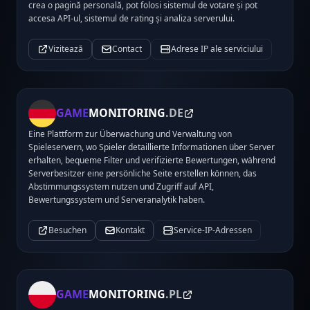
crea o pagină personală, pot folosi sistemul de votare și pot
accesa API-ul, sistemul de rating și analiza serverului.
Vizitează
Contact
Adrese IP ale serviciului
GAME
MONITORING
.DE
Eine Plattform zur Überwachung und Verwaltung von
Spieleservern, wo Spieler detaillierte Informationen über Server
erhalten, bequeme Filter und verifizierte Bewertungen, während
Serverbesitzer eine persönliche Seite erstellen können, das
Abstimmungssystem nutzen und Zugriff auf API,
Bewertungssystem und Serveranalytik haben.
Besuchen
Kontakt
Service-IP-Adressen
GAME
MONITORING
.PL