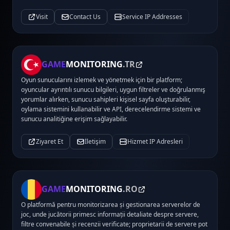
Visit
Contact Us
Service IP Addresses
GAME
MONITORING
.TR
Oyun sunucularını izlemek ve yönetmek için bir platform;
oyuncular ayrıntılı sunucu bilgileri, uygun filtreler ve doğrulanmış
yorumlar alırken, sunucu sahipleri kişisel sayfa oluşturabilir,
oylama sistemini kullanabilir ve API, derecelendirme sistemi ve
sunucu analitiğine erişim sağlayabilir.
Ziyaret Et
İletişim
Hizmet IP Adresleri
GAME
MONITORING
.RO
O platformă pentru monitorizarea și gestionarea serverelor de
joc, unde jucătorii primesc informații detaliate despre servere,
filtre convenabile și recenzii verificate; proprietarii de servere pot