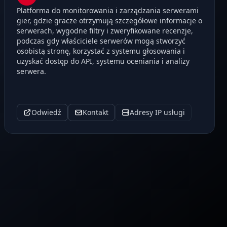
Platforma do monitorowania i zarządzania serwerami
gier, gdzie gracze otrzymują szczegółowe informacje o
serwerach, wygodne filtry i zweryfikowane recenzje,
podczas gdy właściciele serwerów mogą stworzyć
osobistą stronę, korzystać z systemu głosowania i
uzyskać dostęp do API, systemu oceniania i analizy
serwera.
Odwiedź
Kontakt
Adresy IP usługi