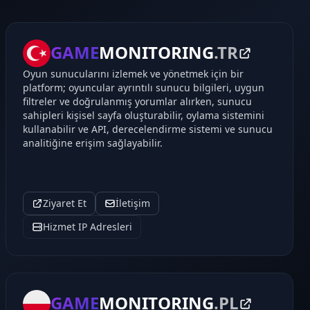
GAME
MONITORING
.TR
Oyun sunucularını izlemek ve yönetmek için bir
platform; oyuncular ayrıntılı sunucu bilgileri, uygun
filtreler ve doğrulanmış yorumlar alırken, sunucu
sahipleri kişisel sayfa oluşturabilir, oylama sistemini
kullanabilir ve API, derecelendirme sistemi ve sunucu
analitiğine erişim sağlayabilir.
Ziyaret Et
İletişim
Hizmet IP Adresleri
GAME
MONITORING
.PL