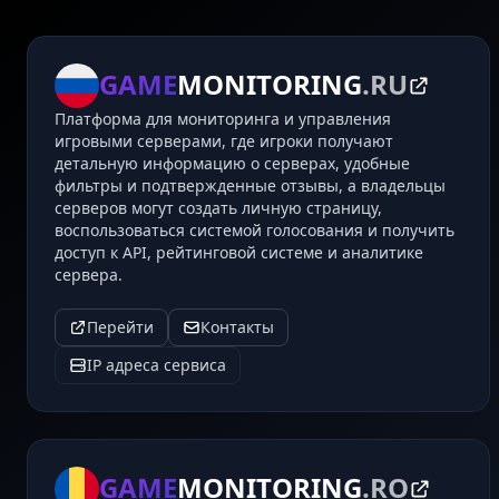
GAME
MONITORING
.RU
Платформа для мониторинга и управления
игровыми серверами, где игроки получают
детальную информацию о серверах, удобные
фильтры и подтвержденные отзывы, а владельцы
серверов могут создать личную страницу,
воспользоваться системой голосования и получить
доступ к API, рейтинговой системе и аналитике
сервера.
Перейти
Контакты
IP адреса сервиса
GAME
MONITORING
.RO