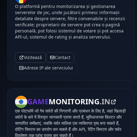
O platformă pentru monitorizarea și gestionarea
serverelor de joc, unde jucătorii primesc informații
detaliate despre servere, filtre convenabile și recenzii
verificate; proprietarii de servere pot crea o pagină
personală, pot folosi sistemul de votare și pot accesa
API-ul, sistemul de rating și analiza serverului.
Vizitează
Contact
Adrese IP ale serviciului
GAME
MONITORING
.IN
एक प्लेटफॉर्म जो गेम सर्वरों की निगरानी और प्रबंधन के लिए है, जहां खिलाड़ी
सर्वरों के बारे में विस्तृत जानकारी प्राप्त करते हैं, सुविधाजनक फ़िल्टर और
सत्यापित समीक्षाएं, जबकि सर्वर मालिक एक व्यक्तिगत पृष्ठ बना सकते हैं,
वोटिंग सिस्टम का उपयोग कर सकते हैं और API, रेटिंग सिस्टम और सर्वर
विश्लेषण तक पहुंच प्राप्त कर सकते हैं।