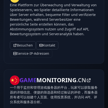
Eine Plattform zur Überwachung und Verwaltung von
Spieleservern, wo Spieler detaillierte Informationen
über Server erhalten, bequeme Filter und verifizierte
Bewertungen, während Serverbesitzer eine
persönliche Seite erstellen können, das
Abstimmungssystem nutzen und Zugriff auf API,
Bewertungssystem und Serveranalytik haben.
Besuchen
Kontakt
Service-IP-Adressen
GAME
MONITORING
.CN
一个用于监控和管理游戏服务器的平台，玩家可以获取服务
器的详细信息、便捷的筛选器和经过验证的评价，而服务器
所有者可以创建个人页面、使用投票系统，并访问 API、评
分系统和服务器分析。