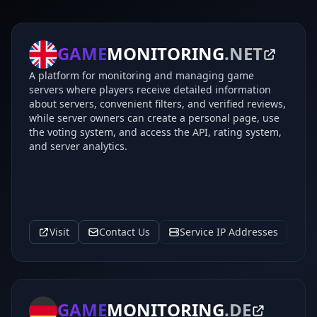
GAME
MONITORING
.NET
A platform for monitoring and managing game
servers where players receive detailed information
about servers, convenient filters, and verified reviews,
while server owners can create a personal page, use
the voting system, and access the API, rating system,
and server analytics.
Visit
Contact Us
Service IP Addresses
GAME
MONITORING
.DE