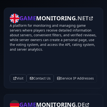
GAME
MONITORING
.NET
A platform for monitoring and managing game
servers where players receive detailed information
about servers, convenient filters, and verified reviews,
while server owners can create a personal page, use
the voting system, and access the API, rating system,
and server analytics.
Visit
Contact Us
Service IP Addresses
GAME
MONITORING
.DE