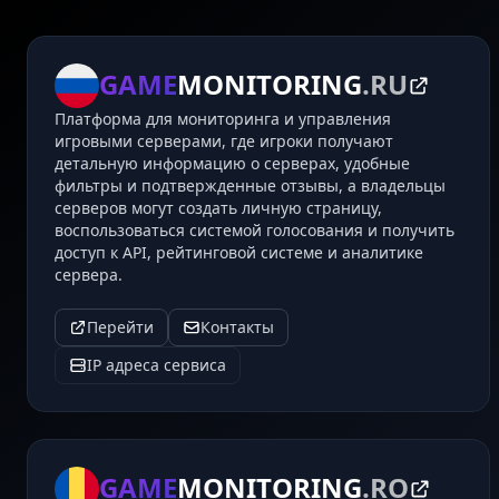
GAME
MONITORING
.RU
Платформа для мониторинга и управления
игровыми серверами, где игроки получают
детальную информацию о серверах, удобные
фильтры и подтвержденные отзывы, а владельцы
серверов могут создать личную страницу,
воспользоваться системой голосования и получить
доступ к API, рейтинговой системе и аналитике
сервера.
Перейти
Контакты
IP адреса сервиса
GAME
MONITORING
.RO