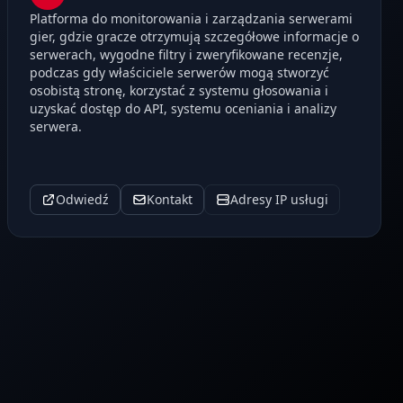
Platforma do monitorowania i zarządzania serwerami
gier, gdzie gracze otrzymują szczegółowe informacje o
serwerach, wygodne filtry i zweryfikowane recenzje,
podczas gdy właściciele serwerów mogą stworzyć
osobistą stronę, korzystać z systemu głosowania i
uzyskać dostęp do API, systemu oceniania i analizy
serwera.
Odwiedź
Kontakt
Adresy IP usługi