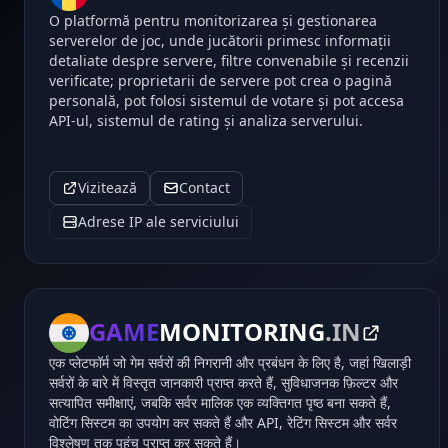
O platformă pentru monitorizarea și gestionarea
serverelor de joc, unde jucătorii primesc informații
detaliate despre servere, filtre convenabile și recenzii
verificate; proprietarii de servere pot crea o pagină
personală, pot folosi sistemul de votare și pot accesa
API-ul, sistemul de rating și analiza serverului.
Vizitează
Contact
Adrese IP ale serviciului
GAME
MONITORING
.IN
एक प्लेटफॉर्म जो गेम सर्वरों की निगरानी और प्रबंधन के लिए है, जहां खिलाड़ी
सर्वरों के बारे में विस्तृत जानकारी प्राप्त करते हैं, सुविधाजनक फ़िल्टर और
सत्यापित समीक्षाएं, जबकि सर्वर मालिक एक व्यक्तिगत पृष्ठ बना सकते हैं,
वोटिंग सिस्टम का उपयोग कर सकते हैं और API, रेटिंग सिस्टम और सर्वर
विश्लेषण तक पहुंच प्राप्त कर सकते हैं।