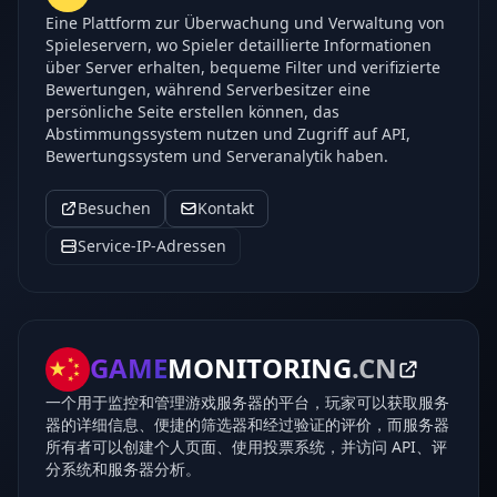
Eine Plattform zur Überwachung und Verwaltung von
Spieleservern, wo Spieler detaillierte Informationen
über Server erhalten, bequeme Filter und verifizierte
Bewertungen, während Serverbesitzer eine
persönliche Seite erstellen können, das
Abstimmungssystem nutzen und Zugriff auf API,
Bewertungssystem und Serveranalytik haben.
Besuchen
Kontakt
Service-IP-Adressen
GAME
MONITORING
.CN
一个用于监控和管理游戏服务器的平台，玩家可以获取服务
器的详细信息、便捷的筛选器和经过验证的评价，而服务器
所有者可以创建个人页面、使用投票系统，并访问 API、评
分系统和服务器分析。