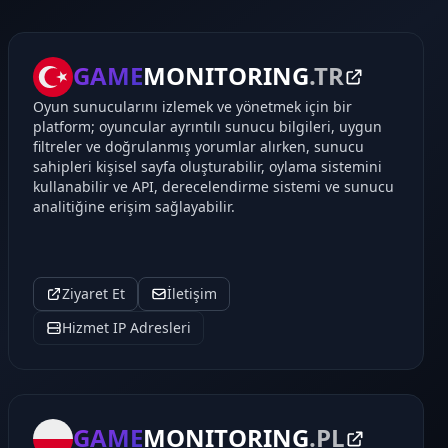
GAME
MONITORING
.TR
Oyun sunucularını izlemek ve yönetmek için bir
platform; oyuncular ayrıntılı sunucu bilgileri, uygun
filtreler ve doğrulanmış yorumlar alırken, sunucu
sahipleri kişisel sayfa oluşturabilir, oylama sistemini
kullanabilir ve API, derecelendirme sistemi ve sunucu
analitiğine erişim sağlayabilir.
Ziyaret Et
İletişim
Hizmet IP Adresleri
GAME
MONITORING
.PL