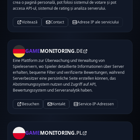
crea o pagină personală, pot folosi sistemul de votare și pot
accesa API-ul, sistemul de rating și analiza serverului.
Vizitează
Contact
Adrese IP ale serviciului
GAME
MONITORING
.DE
Eine Plattform zur Überwachung und Verwaltung von
Spieleservern, wo Spieler detaillierte Informationen über Server
erhalten, bequeme Filter und verifizierte Bewertungen, während
Serverbesitzer eine persönliche Seite erstellen können, das
Abstimmungssystem nutzen und Zugriff auf API,
Bewertungssystem und Serveranalytik haben.
Besuchen
Kontakt
Service-IP-Adressen
GAME
MONITORING
.PL