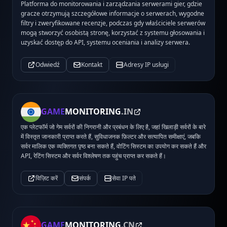
Platforma do monitorowania i zarządzania serwerami gier, gdzie
gracze otrzymują szczegółowe informacje o serwerach, wygodne
filtry i zweryfikowane recenzje, podczas gdy właściciele serwerów
mogą stworzyć osobistą stronę, korzystać z systemu głosowania i
uzyskać dostęp do API, systemu oceniania i analizy serwera.
Odwiedź
Kontakt
Adresy IP usługi
GAME
MONITORING
.IN
एक प्लेटफॉर्म जो गेम सर्वरों की निगरानी और प्रबंधन के लिए है, जहां खिलाड़ी सर्वरों के बारे
में विस्तृत जानकारी प्राप्त करते हैं, सुविधाजनक फ़िल्टर और सत्यापित समीक्षाएं, जबकि
सर्वर मालिक एक व्यक्तिगत पृष्ठ बना सकते हैं, वोटिंग सिस्टम का उपयोग कर सकते हैं और
API, रेटिंग सिस्टम और सर्वर विश्लेषण तक पहुंच प्राप्त कर सकते हैं।
विज़िट करें
संपर्क
सेवा IP पते
GAME
MONITORING
.CN