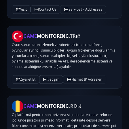
Visit
Contact Us
Service IP Addresses
GAME
MONITORING
.TR
Oyun sunucularını izlemek ve yönetmek için bir platform;
oyuncular ayrıntılı sunucu bilgileri, uygun filtreler ve doğrulanmış
yorumlar alırken, sunucu sahipleri kişisel sayfa oluşturabilir,
oylama sistemini kullanabilir ve API, derecelendirme sistemi ve
sunucu analitiğine erişim sağlayabilir.
Ziyaret Et
İletişim
Hizmet IP Adresleri
GAME
MONITORING
.RO
O platformă pentru monitorizarea și gestionarea serverelor de
joc, unde jucătorii primesc informații detaliate despre servere,
filtre convenabile și recenzii verificate; proprietarii de servere pot