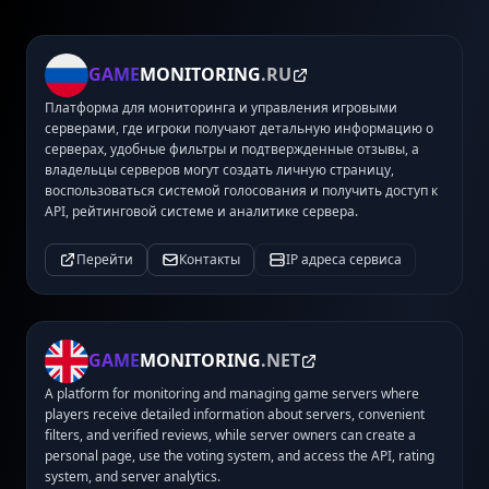
GAME
MONITORING
.RU
Платформа для мониторинга и управления игровыми
серверами, где игроки получают детальную информацию о
серверах, удобные фильтры и подтвержденные отзывы, а
владельцы серверов могут создать личную страницу,
воспользоваться системой голосования и получить доступ к
API, рейтинговой системе и аналитике сервера.
Перейти
Контакты
IP адреса сервиса
GAME
MONITORING
.NET
A platform for monitoring and managing game servers where
players receive detailed information about servers, convenient
filters, and verified reviews, while server owners can create a
personal page, use the voting system, and access the API, rating
system, and server analytics.