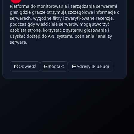
Platforma do monitorowania i zarządzania serwerami
gier, gdzie gracze otrzymują szczegółowe informacje o
serwerach, wygodne filtry i zweryfikowane recenzje,
podczas gdy właściciele serwerów mogą stworzyć
osobistą stronę, korzystać z systemu głosowania i
uzyskać dostęp do API, systemu oceniania i analizy
serwera.
Odwiedź
Kontakt
Adresy IP usługi