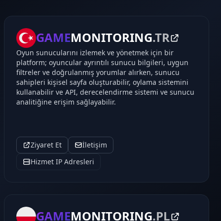
GAME
MONITORING
.TR
Oyun sunucularını izlemek ve yönetmek için bir
platform; oyuncular ayrıntılı sunucu bilgileri, uygun
filtreler ve doğrulanmış yorumlar alırken, sunucu
sahipleri kişisel sayfa oluşturabilir, oylama sistemini
kullanabilir ve API, derecelendirme sistemi ve sunucu
analitiğine erişim sağlayabilir.
Ziyaret Et
İletişim
Hizmet IP Adresleri
GAME
MONITORING
.PL