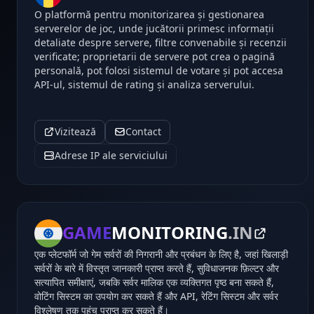
O platformă pentru monitorizarea și gestionarea
serverelor de joc, unde jucătorii primesc informații
detaliate despre servere, filtre convenabile și recenzii
verificate; proprietarii de servere pot crea o pagină
personală, pot folosi sistemul de votare și pot accesa
API-ul, sistemul de rating și analiza serverului.
Vizitează
Contact
Adrese IP ale serviciului
GAME
MONITORING
.IN
एक प्लेटफॉर्म जो गेम सर्वरों की निगरानी और प्रबंधन के लिए है, जहां खिलाड़ी
सर्वरों के बारे में विस्तृत जानकारी प्राप्त करते हैं, सुविधाजनक फ़िल्टर और
सत्यापित समीक्षाएं, जबकि सर्वर मालिक एक व्यक्तिगत पृष्ठ बना सकते हैं,
वोटिंग सिस्टम का उपयोग कर सकते हैं और API, रेटिंग सिस्टम और सर्वर
विश्लेषण तक पहुंच प्राप्त कर सकते हैं।