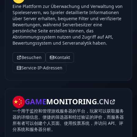
Eine Plattform zur Überwachung und Verwaltung von
Spieleservern, wo Spieler detaillierte Informationen
über Server erhalten, bequeme Filter und verifizierte
Bewertungen, während Serverbesitzer eine
persönliche Seite erstellen können, das
Abstimmungssystem nutzen und Zugriff auf API,
Bewertungssystem und Serveranalytik haben.
Besuchen
Kontakt
Service-IP-Adressen
GAME
MONITORING
.CN
一个用于监控和管理游戏服务器的平台，玩家可以获取服务
器的详细信息、便捷的筛选器和经过验证的评价，而服务器
所有者可以创建个人页面、使用投票系统，并访问 API、评
分系统和服务器分析。