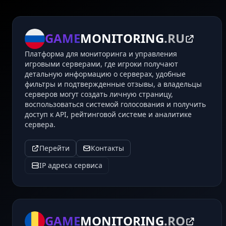
GAME
MONITORING
.RU
Платформа для мониторинга и управления
игровыми серверами, где игроки получают
детальную информацию о серверах, удобные
фильтры и подтвержденные отзывы, а владельцы
серверов могут создать личную страницу,
воспользоваться системой голосования и получить
доступ к API, рейтинговой системе и аналитике
сервера.
Перейти
Контакты
IP адреса сервиса
GAME
MONITORING
.RO