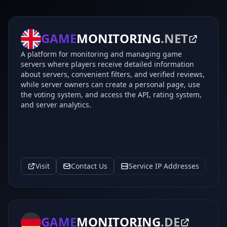
GAME
MONITORING
.NET
A platform for monitoring and managing game
servers where players receive detailed information
about servers, convenient filters, and verified reviews,
while server owners can create a personal page, use
the voting system, and access the API, rating system,
and server analytics.
Visit
Contact Us
Service IP Addresses
GAME
MONITORING
.DE