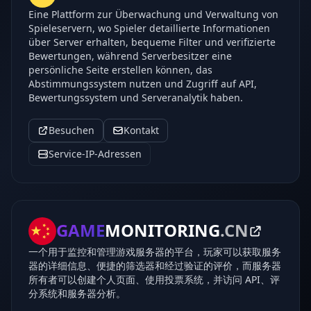
Eine Plattform zur Überwachung und Verwaltung von
Spieleservern, wo Spieler detaillierte Informationen
über Server erhalten, bequeme Filter und verifizierte
Bewertungen, während Serverbesitzer eine
persönliche Seite erstellen können, das
Abstimmungssystem nutzen und Zugriff auf API,
Bewertungssystem und Serveranalytik haben.
Besuchen
Kontakt
Service-IP-Adressen
GAME
MONITORING
.CN
一个用于监控和管理游戏服务器的平台，玩家可以获取服务
器的详细信息、便捷的筛选器和经过验证的评价，而服务器
所有者可以创建个人页面、使用投票系统，并访问 API、评
分系统和服务器分析。