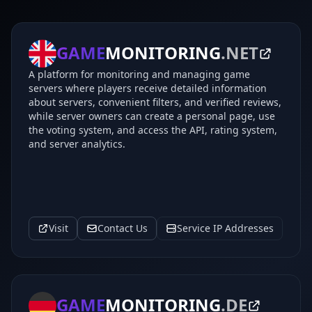
GAME
MONITORING
.NET
A platform for monitoring and managing game
servers where players receive detailed information
about servers, convenient filters, and verified reviews,
while server owners can create a personal page, use
the voting system, and access the API, rating system,
and server analytics.
Visit
Contact Us
Service IP Addresses
GAME
MONITORING
.DE