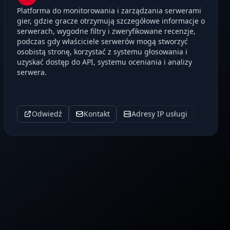
Platforma do monitorowania i zarządzania serwerami
gier, gdzie gracze otrzymują szczegółowe informacje o
serwerach, wygodne filtry i zweryfikowane recenzje,
podczas gdy właściciele serwerów mogą stworzyć
osobistą stronę, korzystać z systemu głosowania i
uzyskać dostęp do API, systemu oceniania i analizy
serwera.
Odwiedź
Kontakt
Adresy IP usługi