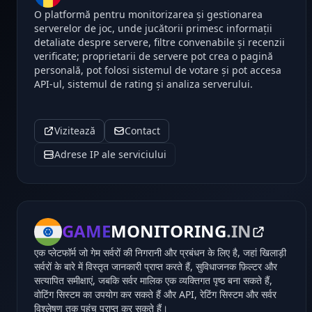
O platformă pentru monitorizarea și gestionarea
serverelor de joc, unde jucătorii primesc informații
detaliate despre servere, filtre convenabile și recenzii
verificate; proprietarii de servere pot crea o pagină
personală, pot folosi sistemul de votare și pot accesa
API-ul, sistemul de rating și analiza serverului.
Vizitează
Contact
Adrese IP ale serviciului
GAME
MONITORING
.IN
एक प्लेटफॉर्म जो गेम सर्वरों की निगरानी और प्रबंधन के लिए है, जहां खिलाड़ी
सर्वरों के बारे में विस्तृत जानकारी प्राप्त करते हैं, सुविधाजनक फ़िल्टर और
सत्यापित समीक्षाएं, जबकि सर्वर मालिक एक व्यक्तिगत पृष्ठ बना सकते हैं,
वोटिंग सिस्टम का उपयोग कर सकते हैं और API, रेटिंग सिस्टम और सर्वर
विश्लेषण तक पहुंच प्राप्त कर सकते हैं।