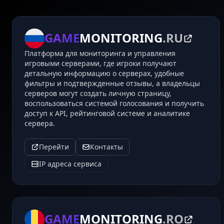
GAME
MONITORING
.RU
Платформа для мониторинга и управления
игровыми серверами, где игроки получают
детальную информацию о серверах, удобные
фильтры и подтвержденные отзывы, а владельцы
серверов могут создать личную страницу,
воспользоваться системой голосования и получить
доступ к API, рейтинговой системе и аналитике
сервера.
Перейти
Контакты
IP адреса сервиса
GAME
MONITORING
.RO