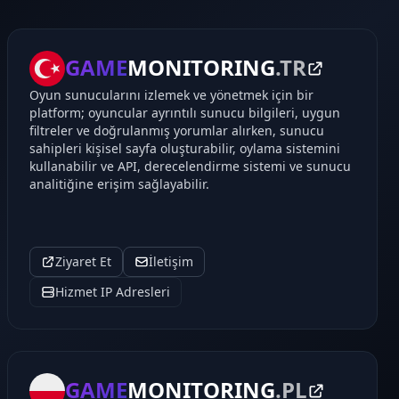
GAME
MONITORING
.TR
Oyun sunucularını izlemek ve yönetmek için bir
platform; oyuncular ayrıntılı sunucu bilgileri, uygun
filtreler ve doğrulanmış yorumlar alırken, sunucu
sahipleri kişisel sayfa oluşturabilir, oylama sistemini
kullanabilir ve API, derecelendirme sistemi ve sunucu
analitiğine erişim sağlayabilir.
Ziyaret Et
İletişim
Hizmet IP Adresleri
GAME
MONITORING
.PL