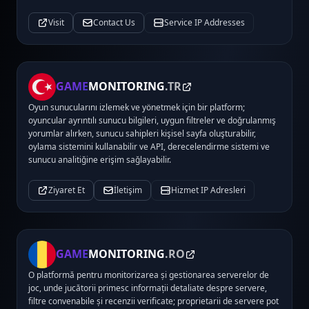
Visit
Contact Us
Service IP Addresses
GAME
MONITORING
.TR
Oyun sunucularını izlemek ve yönetmek için bir platform;
oyuncular ayrıntılı sunucu bilgileri, uygun filtreler ve doğrulanmış
yorumlar alırken, sunucu sahipleri kişisel sayfa oluşturabilir,
oylama sistemini kullanabilir ve API, derecelendirme sistemi ve
sunucu analitiğine erişim sağlayabilir.
Ziyaret Et
İletişim
Hizmet IP Adresleri
GAME
MONITORING
.RO
O platformă pentru monitorizarea și gestionarea serverelor de
joc, unde jucătorii primesc informații detaliate despre servere,
filtre convenabile și recenzii verificate; proprietarii de servere pot