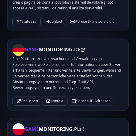
crea o pagină personală, pot folosi sistemul de votare și pot
accesa API-ul, sistemul de rating și analiza serverului.
Vizitează
Contact
Adrese IP ale serviciului
GAME
MONITORING
.DE
Eine Plattform zur Überwachung und Verwaltung von
Spieleservern, wo Spieler detaillierte Informationen über Server
erhalten, bequeme Filter und verifizierte Bewertungen, während
Serverbesitzer eine persönliche Seite erstellen können, das
Abstimmungssystem nutzen und Zugriff auf API,
Bewertungssystem und Serveranalytik haben.
Besuchen
Kontakt
Service-IP-Adressen
GAME
MONITORING
.PL