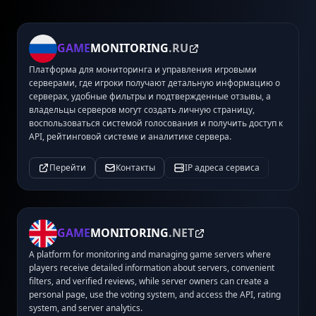
GAME
MONITORING
.RU
Платформа для мониторинга и управления игровыми
серверами, где игроки получают детальную информацию о
серверах, удобные фильтры и подтвержденные отзывы, а
владельцы серверов могут создать личную страницу,
воспользоваться системой голосования и получить доступ к
API, рейтинговой системе и аналитике сервера.
Перейти
Контакты
IP адреса сервиса
GAME
MONITORING
.NET
A platform for monitoring and managing game servers where
players receive detailed information about servers, convenient
filters, and verified reviews, while server owners can create a
personal page, use the voting system, and access the API, rating
system, and server analytics.