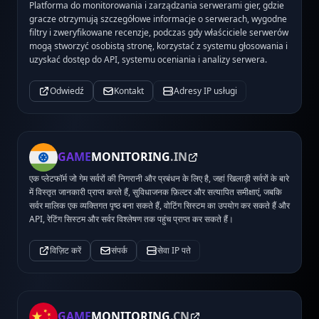
Platforma do monitorowania i zarządzania serwerami gier, gdzie
gracze otrzymują szczegółowe informacje o serwerach, wygodne
filtry i zweryfikowane recenzje, podczas gdy właściciele serwerów
mogą stworzyć osobistą stronę, korzystać z systemu głosowania i
uzyskać dostęp do API, systemu oceniania i analizy serwera.
Odwiedź
Kontakt
Adresy IP usługi
GAME
MONITORING
.IN
एक प्लेटफॉर्म जो गेम सर्वरों की निगरानी और प्रबंधन के लिए है, जहां खिलाड़ी सर्वरों के बारे
में विस्तृत जानकारी प्राप्त करते हैं, सुविधाजनक फ़िल्टर और सत्यापित समीक्षाएं, जबकि
सर्वर मालिक एक व्यक्तिगत पृष्ठ बना सकते हैं, वोटिंग सिस्टम का उपयोग कर सकते हैं और
API, रेटिंग सिस्टम और सर्वर विश्लेषण तक पहुंच प्राप्त कर सकते हैं।
विज़िट करें
संपर्क
सेवा IP पते
GAME
MONITORING
.CN