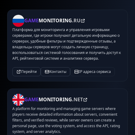
GAME
MONITORING
.RU
Платформа для мониторинга и управления игровыми
серверами, где игроки получают детальную информацию о
серверах, удобные фильтры и подтвержденные отзывы, а
владельцы серверов могут создать личную страницу,
воспользоваться системой голосования и получить доступ к
API, рейтинговой системе и аналитике сервера.
Перейти
Контакты
IP адреса сервиса
GAME
MONITORING
.NET
A platform for monitoring and managing game servers where
players receive detailed information about servers, convenient
filters, and verified reviews, while server owners can create a
personal page, use the voting system, and access the API, rating
system, and server analytics.