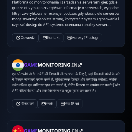
Platforma do monitorowania i zarządzania serwerami gier, gdzie
gracze otrzymują szczegółowe informacje o serwerach, wygodne
filtry i zweryfikowane recenzje, podczas gdy właściciele serwerów
mogą stworzyć osobistą stronę, korzystać z systemu głosowania i
uzyskać dostęp do API, systemu oceniania i analizy serwera.
Odwiedź
Kontakt
Adresy IP usługi
GAME
MONITORING
.IN
एक प्लेटफॉर्म जो गेम सर्वरों की निगरानी और प्रबंधन के लिए है, जहां खिलाड़ी सर्वरों के बारे
में विस्तृत जानकारी प्राप्त करते हैं, सुविधाजनक फ़िल्टर और सत्यापित समीक्षाएं, जबकि
सर्वर मालिक एक व्यक्तिगत पृष्ठ बना सकते हैं, वोटिंग सिस्टम का उपयोग कर सकते हैं और
API, रेटिंग सिस्टम और सर्वर विश्लेषण तक पहुंच प्राप्त कर सकते हैं।
विज़िट करें
संपर्क
सेवा IP पते
GAME
MONITORING
.CN