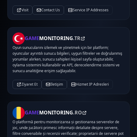
Visit
Contact Us
Service IP Addresses
GAME
MONITORING
.TR
Oyun sunucularını izlemek ve yönetmek için bir platform;
oyuncular ayrıntılı sunucu bilgileri, uygun filtreler ve doğrulanmış
yorumlar alırken, sunucu sahipleri kişisel sayfa oluşturabilir,
oylama sistemini kullanabilir ve API, derecelendirme sistemi ve
sunucu analitiğine erişim sağlayabilir.
Ziyaret Et
İletişim
Hizmet IP Adresleri
GAME
MONITORING
.RO
O platformă pentru monitorizarea și gestionarea serverelor de
joc, unde jucătorii primesc informații detaliate despre servere,
filtre convenabile și recenzii verificate; proprietarii de servere pot