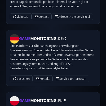
crea o pagină personală, pot folosi sistemul de votare și pot
accesa API-ul, sistemul de rating și analiza serverului.
Vizitează
Contact
Adrese IP ale serviciului
GAME
MONITORING
.DE
Eine Plattform zur Überwachung und Verwaltung von
Spieleservern, wo Spieler detaillierte Informationen über Server
erhalten, bequeme Filter und verifizierte Bewertungen, während
Serverbesitzer eine persönliche Seite erstellen können, das
Abstimmungssystem nutzen und Zugriff auf API,
Bewertungssystem und Serveranalytik haben.
Besuchen
Kontakt
Service-IP-Adressen
GAME
MONITORING
.PL