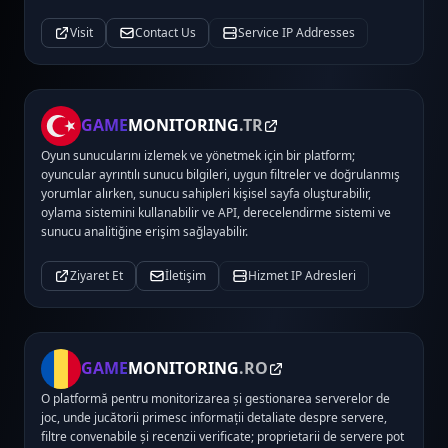
Visit
Contact Us
Service IP Addresses
GAME
MONITORING
.TR
Oyun sunucularını izlemek ve yönetmek için bir platform;
oyuncular ayrıntılı sunucu bilgileri, uygun filtreler ve doğrulanmış
yorumlar alırken, sunucu sahipleri kişisel sayfa oluşturabilir,
oylama sistemini kullanabilir ve API, derecelendirme sistemi ve
sunucu analitiğine erişim sağlayabilir.
Ziyaret Et
İletişim
Hizmet IP Adresleri
GAME
MONITORING
.RO
O platformă pentru monitorizarea și gestionarea serverelor de
joc, unde jucătorii primesc informații detaliate despre servere,
filtre convenabile și recenzii verificate; proprietarii de servere pot