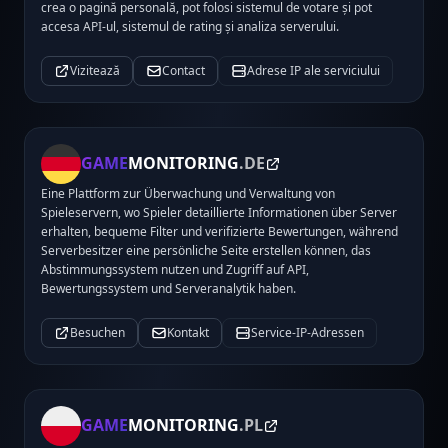
crea o pagină personală, pot folosi sistemul de votare și pot
accesa API-ul, sistemul de rating și analiza serverului.
Vizitează
Contact
Adrese IP ale serviciului
GAME
MONITORING
.DE
Eine Plattform zur Überwachung und Verwaltung von
Spieleservern, wo Spieler detaillierte Informationen über Server
erhalten, bequeme Filter und verifizierte Bewertungen, während
Serverbesitzer eine persönliche Seite erstellen können, das
Abstimmungssystem nutzen und Zugriff auf API,
Bewertungssystem und Serveranalytik haben.
Besuchen
Kontakt
Service-IP-Adressen
GAME
MONITORING
.PL