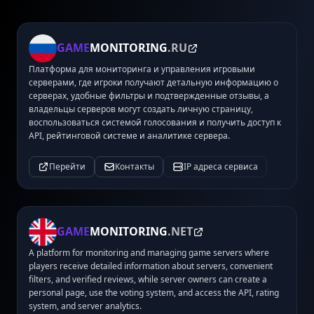
GAME
MONITORING
.RU
Платформа для мониторинга и управления игровыми
серверами, где игроки получают детальную информацию о
серверах, удобные фильтры и подтвержденные отзывы, а
владельцы серверов могут создать личную страницу,
воспользоваться системой голосования и получить доступ к
API, рейтинговой системе и аналитике сервера.
Перейти
Контакты
IP адреса сервиса
GAME
MONITORING
.NET
A platform for monitoring and managing game servers where
players receive detailed information about servers, convenient
filters, and verified reviews, while server owners can create a
personal page, use the voting system, and access the API, rating
system, and server analytics.