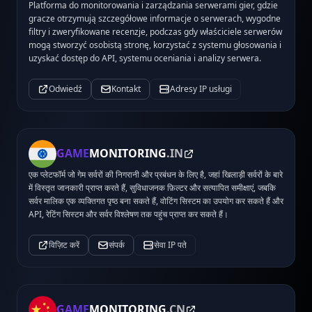
Platforma do monitorowania i zarządzania serwerami gier, gdzie
gracze otrzymują szczegółowe informacje o serwerach, wygodne
filtry i zweryfikowane recenzje, podczas gdy właściciele serwerów
mogą stworzyć osobistą stronę, korzystać z systemu głosowania i
uzyskać dostęp do API, systemu oceniania i analizy serwera.
Odwiedź
Kontakt
Adresy IP usługi
GAME
MONITORING
.IN
एक प्लेटफॉर्म जो गेम सर्वरों की निगरानी और प्रबंधन के लिए है, जहां खिलाड़ी सर्वरों के बारे
में विस्तृत जानकारी प्राप्त करते हैं, सुविधाजनक फ़िल्टर और सत्यापित समीक्षाएं, जबकि
सर्वर मालिक एक व्यक्तिगत पृष्ठ बना सकते हैं, वोटिंग सिस्टम का उपयोग कर सकते हैं और
API, रेटिंग सिस्टम और सर्वर विश्लेषण तक पहुंच प्राप्त कर सकते हैं।
विज़िट करें
संपर्क
सेवा IP पते
GAME
MONITORING
.CN